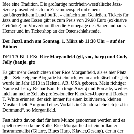
Idee eine Tradition. Die großartige nordrhein-westfälische Jazz-
Szene präsentiert sich im Zusammenspiel mit einem
gut|bürgerlichem Lunchbuffet – einfach zum Genießen. Tickets für
Jazz und gutes Essen gibt es zum Preis von 29,90 Euro (exklusive
Getränke) im Vorverkauf über die Homepage des Sauerlandparks
Hemer und im Ticketshop an der Ostenschlahstraße.
Der JazzLunch am Sonntag, 1. März ab 11:30 Uhr – auf der
Bühne:
DELTA BLUES: Rice Morganfield (git, voc, harp) und Cody
Jolly (banjo, git)
Es gibt mehr Geschichten über Rice Morganfield, als es hier Platz
gibt. Seine eigene Biografie ist einfach, wenn auch rätselhaft: „Ich
wurde im Jahr 1913 in Helena, AR, USA geboren. Mein richtiger
Name ist Leroy Richardson. Ich trage Anzug und Pomade, weil es
mich an meine Zeit als professioneller Knocker-Upper mit Booker
T. White erinnert, der sich immer für einen kultivierten, kleinen
Musiker hielt. Aufgrund eines Vorfalls in Glendora lebe ich jetzt in
Dortmund“, so Morganfield.
Fast nichts davon darf für bare Münze genommen werden und es
spielt sowieso keine Rolle. Rice Morganfield ist ein brillanter
Instrumentalist (Gitarre, Blues Harp, Klavier,Gesang), der in der