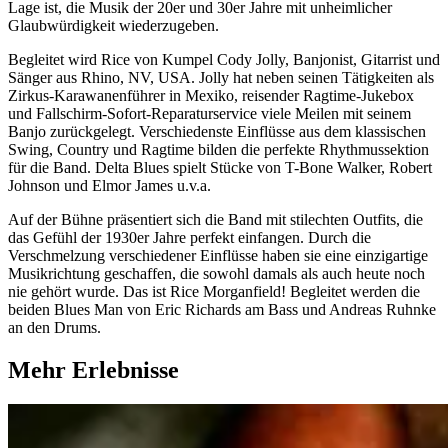
Lage ist, die Musik der 20er und 30er Jahre mit unheimlicher
Glaubwürdigkeit wiederzugeben.
Begleitet wird Rice von Kumpel Cody Jolly, Banjonist, Gitarrist und
Sänger aus Rhino, NV, USA. Jolly hat neben seinen Tätigkeiten als
Zirkus-Karawanenführer in Mexiko, reisender Ragtime-Jukebox
und Fallschirm-Sofort-Reparaturservice viele Meilen mit seinem
Banjo zurückgelegt. Verschiedenste Einflüsse aus dem klassischen
Swing, Country und Ragtime bilden die perfekte Rhythmussektion
für die Band. Delta Blues spielt Stücke von T-Bone Walker, Robert
Johnson und Elmor James u.v.a.
Auf der Bühne präsentiert sich die Band mit stilechten Outfits, die
das Gefühl der 1930er Jahre perfekt einfangen. Durch die
Verschmelzung verschiedener Einflüsse haben sie eine einzigartige
Musikrichtung geschaffen, die sowohl damals als auch heute noch
nie gehört wurde. Das ist Rice Morganfield! Begleitet werden die
beiden Blues Man von Eric Richards am Bass und Andreas Ruhnke
an den Drums.
Mehr Erlebnisse