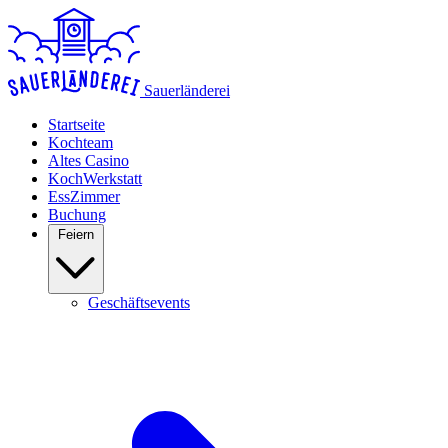
Sauerländerei
Startseite
Kochteam
Altes Casino
KochWerkstatt
EssZimmer
Buchung
Feiern
Geschäftsevents